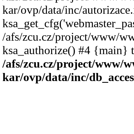
kar/ovp/data/inc/autorizace
ksa_get_cfg('webmaster_pas
/afs/zcu.cz/project/www/ww
ksa_authorize() #4 {main} 
/afs/zcu.cz/project/www/
kar/ovp/data/inc/db_acces