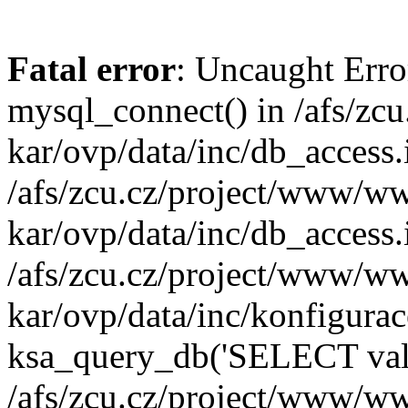
Fatal error
: Uncaught Erro
mysql_connect() in /afs/z
kar/ovp/data/inc/db_access.
/afs/zcu.cz/project/www/w
kar/ovp/data/inc/db_access
/afs/zcu.cz/project/www/w
kar/ovp/data/inc/konfigurac
ksa_query_db('SELECT valu
/afs/zcu.cz/project/www/w