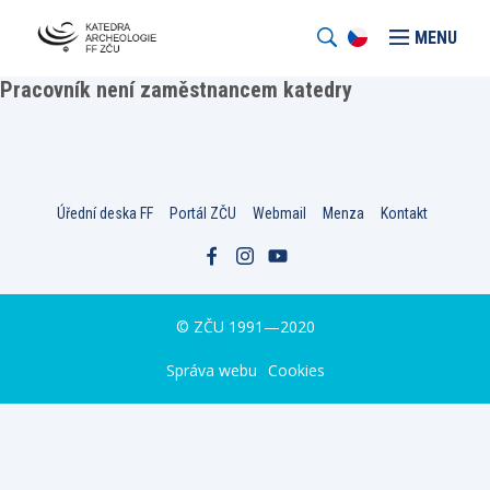
MENU
Pracovník není zaměstnancem katedry
Úřední deska FF
Portál ZČU
Webmail
Menza
Kontakt
© ZČU 1991—2020
Správa webu
Cookies